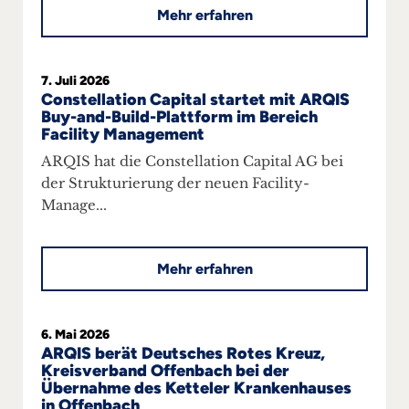
Mehr erfahren
+
Blog
7. Juli 2026
&
Constellation Capital startet mit ARQIS
Buy-and-Build-Plattform im Bereich
Facility Management
Podcasts
ARQIS hat die Constellation Capital AG bei
+
der Strukturierung der neuen Facility-
Manage...
Team
Mehr erfahren
Philosophie
6. Mai 2026
Presseanfragen
ARQIS berät Deutsches Rotes Kreuz,
Kreisverband Offenbach bei der
Übernahme des Ketteler Krankenhauses
Kontakt
in Offenbach