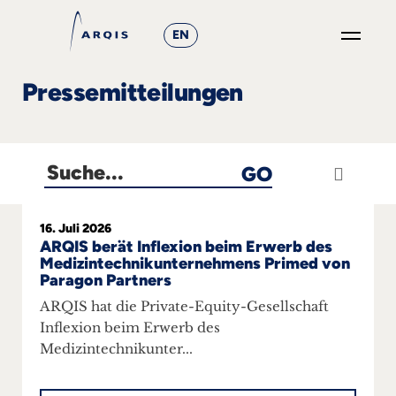
EN
GO
Pressemitteilungen
×
Fokusgruppen
GO
+
News
16. Juli 2026
ARQIS berät Inflexion beim Erwerb des
&
Medizintechnikunternehmens Primed von
Paragon Partners
Events
ARQIS hat die Private-Equity-Gesellschaft
Inflexion beim Erwerb des
+
Medizintechnikunter...
Karriere