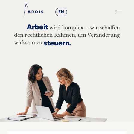
EN
Arbeit
wird komplex – wir schaffen
GO
×
den rechtlichen Rahmen, um Veränderung
steuern.
wirksam zu
Fokusgruppen
+
News
&
Events
+
Karriere