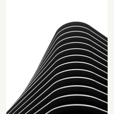
+
Blog
&
Podcasts
+
Team
Philosophie
Presseanfragen
Kontakt