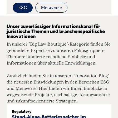
+
ESG
Metaverse
Blog
Unser zuverlässiger Informationskanal für
&
juristische Themen und branchenspezifische
Innovationen
Podcasts
In unserer "Big Law Boutique"-Kategorie finden Sie
+
gebündelte Expertise zu unseren Fokusgruppen-
Themen: fundierte rechtliche Einblicke und
Informationen über aktuelle Entwicklungen.
Team
Zusätzlich finden Sie in unserem "Innovation Blog"
die neuesten Entwicklungen in den Bereichen ESG
Philosophie
und Metaverse: Hier bieten wir Ihnen Einblicke in
wegweisende Projekte, nachhaltige Lösungsansätze
Presseanfragen
und zukunftsorientierte Strategien.
Regulatory
Kontakt
Stand-Alone-Batteriespeicher im