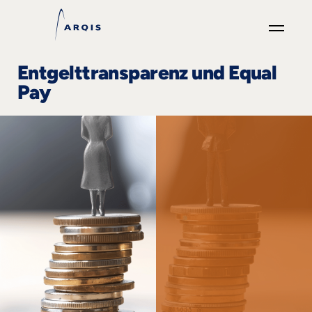
GO
Entgelttransparenz und Equal
×
Pay
Fokusgruppen
+
News
&
Events
+
Karriere