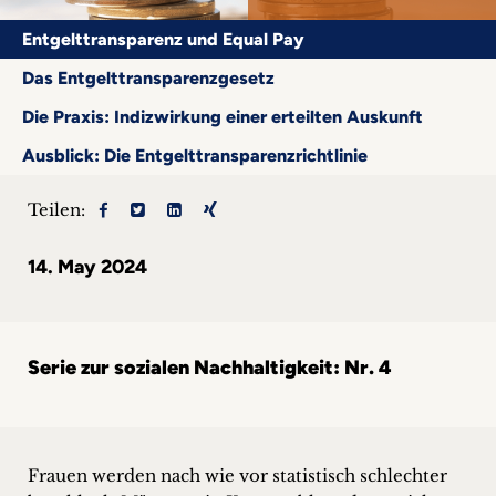
+
Entgelttransparenz und Equal Pay
Blog
Das Entgelttransparenzgesetz
Die Praxis: Indizwirkung einer erteilten Auskunft
&
Ausblick: Die Entgelttransparenzrichtlinie
Podcasts
+
Teilen:
14. May 2024
Team
Philosophie
Serie zur sozialen Nachhaltigkeit: Nr. 4
Presseanfragen
Kontakt
Frauen werden nach wie vor statistisch schlechter