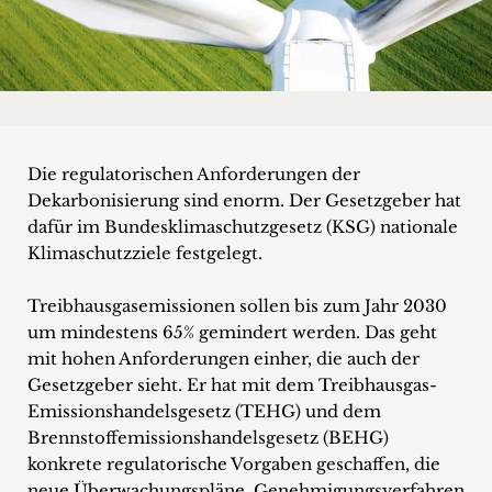
+
Blog
&
Podcasts
Die regulatorischen Anforderungen der
Dekarbonisierung sind enorm. Der Gesetzgeber hat
+
dafür im Bundesklimaschutzgesetz (KSG) nationale
Klimaschutzziele festgelegt.
Team
Treibhausgasemissionen sollen bis zum Jahr 2030
um mindestens 65% gemindert werden. Das geht
mit hohen Anforderungen einher, die auch der
Philosophie
Gesetzgeber sieht. Er hat mit dem Treibhausgas-
Emissionshandelsgesetz (TEHG) und dem
Presseanfragen
Brennstoff­emissionshandelsgesetz (BEHG)
konkrete regulatorische Vorgaben geschaffen, die
Kontakt
neue Überwachungspläne, Genehmigungsverfahren