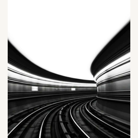
+
Blog
&
Podcasts
+
Team
Philosophie
Presseanfragen
Kontakt