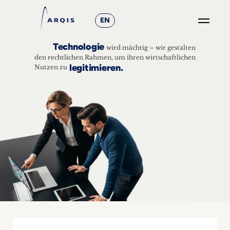
EN
Technologie
GO
wird mächtig – wir gestalten
×
den rechtlichen Rahmen, um ihren wirtschaftlichen
legitimieren.
Nutzen zu
Fokusgruppen
+
News
&
Events
+
Karriere