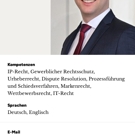
+
Blog
&
Podcasts
+
Kompetenzen
IP-Recht, Gewerblicher Rechtsschutz,
Urheberrecht, Dispute Resolution, Prozessführung
Team
und Schiedsverfahren, Markenrecht,
Wettbewerbsrecht, IT-Recht
Philosophie
Sprachen
Deutsch, Englisch
Presseanfragen
Kontakt
E-Mail