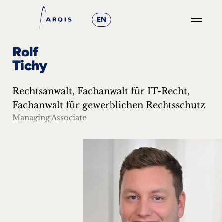
EN
GO
Rolf
×
Tichy
Fokusgruppen
Rechtsanwalt, Fachanwalt für IT-Recht,
+
Fachanwalt für gewerblichen Rechtsschutz
Managing Associate
News
&
Events
+
Karriere