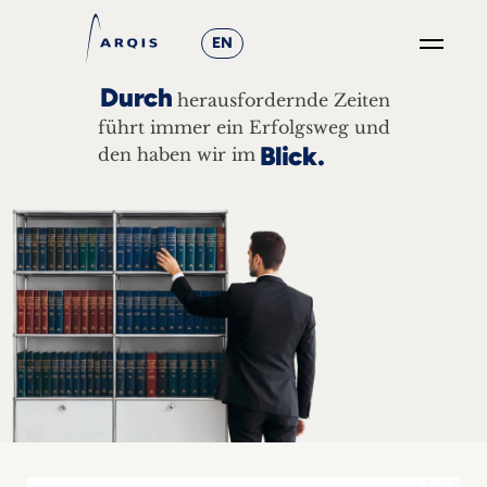
EN
Durch
herausfordernde Zeiten
GO
×
führt immer ein Erfolgsweg und
Blick.
den haben wir im
Fokusgruppen
+
News
&
Events
+
Karriere