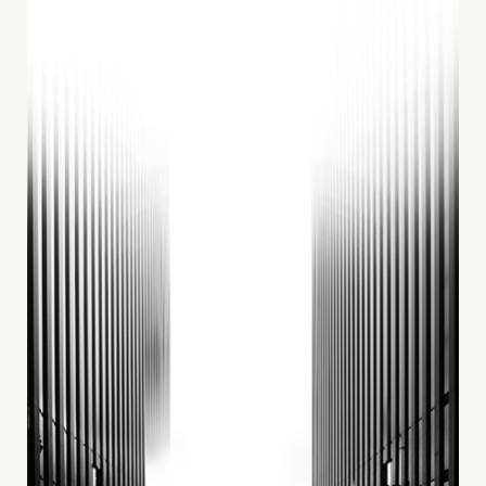
+
Blog
&
Podcasts
+
Team
Philosophie
Presseanfragen
Kontakt