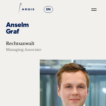
EN
GO
Anselm
×
Graf
Fokusgruppen
Rechtsanwalt
+
Managing Associate
News
&
Events
+
Karriere