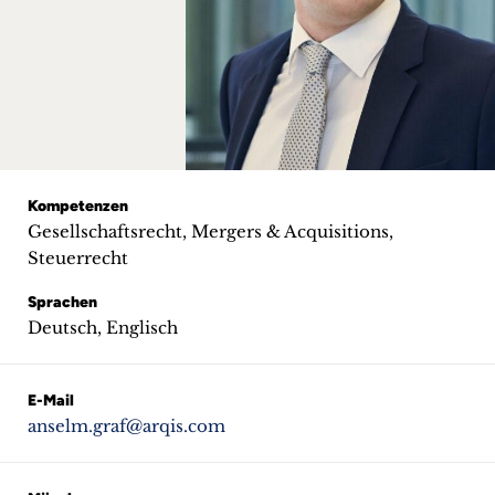
+
Blog
&
Podcasts
+
Kompetenzen
Gesellschaftsrecht, Mergers & Acquisitions,
Steuerrecht
Sprachen
Team
Deutsch, Englisch
Philosophie
E-Mail
Presseanfragen
anselm.graf@arqis.com
Kontakt