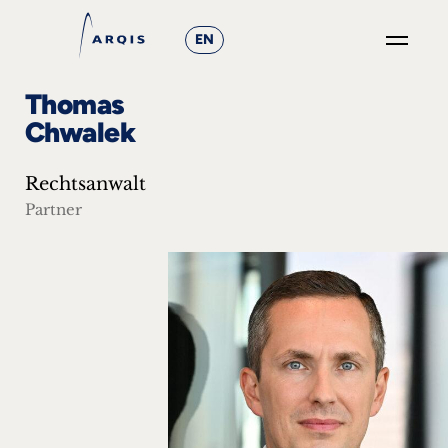
EN
GO
Thomas
×
Chwalek
Fokusgruppen
Rechtsanwalt
+
Partner
News
&
Events
+
Karriere