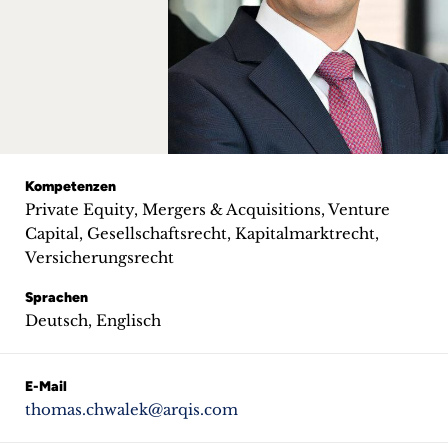
+
Blog
&
Podcasts
+
Kompetenzen
Private Equity, Mergers & Acquisitions, Venture
Capital, Gesellschaftsrecht, Kapitalmarktrecht,
Versicherungsrecht
Team
Sprachen
Deutsch, Englisch
Philosophie
Presseanfragen
E-Mail
thomas.chwalek@arqis.com
Kontakt