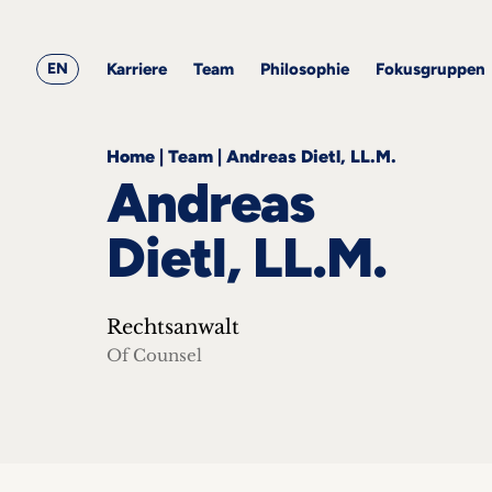
&
ARQIS
Alle
Alle
Corporate
Academy
Blogbeiträge
Events
Karriere
Team
Employment
EN
Philosophie
Karriere
Team
Philosophie
Fokusgruppen
Fokusgruppen
Home
|
Team
|
Andreas Dietl, LL.M.
Andreas
Dietl, LL.M.
ts
Rechtsanwalt
s &
nts
Of Counsel
he
takt