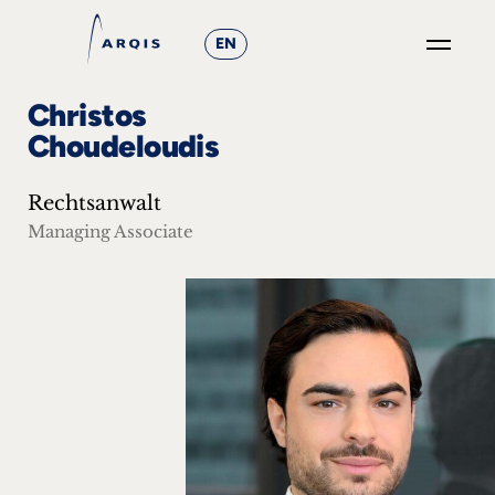
EN
GO
Christos
×
Choudeloudis
Fokusgruppen
Rechtsanwalt
+
Managing Associate
News
&
Events
+
Karriere