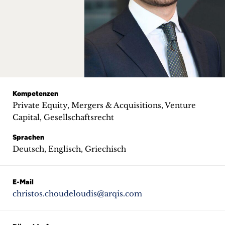
+
Blog
&
Podcasts
+
Kompetenzen
Private Equity, Mergers & Acquisitions, Venture
Capital, Gesellschaftsrecht
Sprachen
Team
Deutsch, Englisch, Griechisch
Philosophie
E-Mail
Presseanfragen
christos.choudeloudis@arqis.com
Kontakt