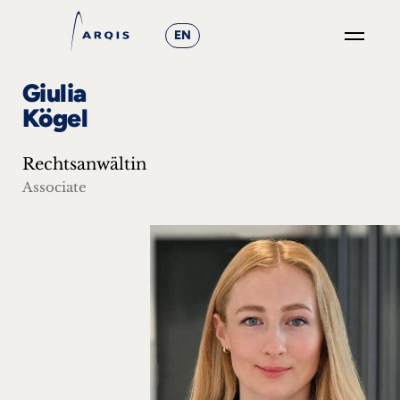
EN
GO
Giulia
×
Kögel
Fokusgruppen
Rechtsanwältin
+
Associate
News
&
Events
+
Karriere