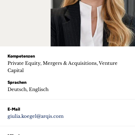
+
Blog
&
Podcasts
+
Kompetenzen
Private Equity, Mergers & Acquisitions, Venture
Capital
Sprachen
Team
Deutsch, Englisch
Philosophie
E-Mail
Presseanfragen
giulia.koegel@arqis.com
Kontakt