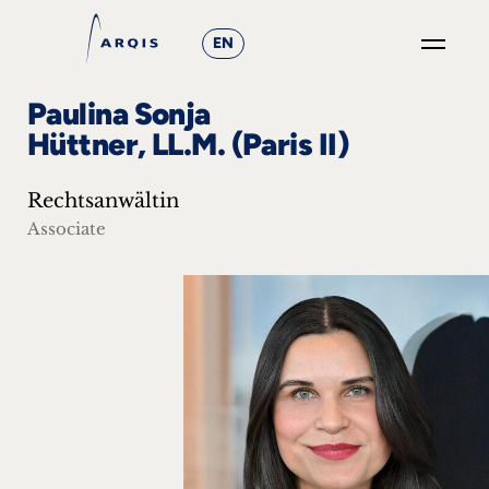
EN
GO
Paulina Sonja
×
Hüttner, LL.M. (Paris II)
Fokusgruppen
Rechtsanwältin
+
Associate
News
&
Events
+
Karriere