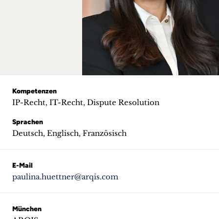
+
Blog
&
Podcasts
+
Kompetenzen
IP-Recht, IT-Recht, Dispute Resolution
Sprachen
Deutsch, Englisch, Französisch
Team
Philosophie
E-Mail
paulina.huettner@arqis.com
Presseanfragen
Kontakt
München