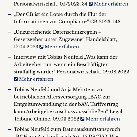
Personalwirtschaft, 05/2023, 34
Mehr erfahren
„Der CB ist ein Lotse durch die Flut der
Informationen zur Compliance“ CB 2023, 148
„Unzureichende Datenschutzregeln –
Gesetzgeber unter Zugzwang“ Handelsblatt,
17.04.2023
Mehr erfahren
Interview mit Tobias Neufeld „Was kann der
Arbeitgeber tun, wenn ein Beschäftigter
straffällig wurde?" Personalwirtschaft, 09.08.2022
Mehr erfahren
Tobias Neufeld und Anja Mehrtens zur
betrieblichen Altersversorgung „BAG zur
Entgeltumwandlung in der bAV: Tarif­ver­trag
kann Arbeit­ge­ber­zu­schuss aus­sch­ließen“ Legal
Tribune Online, 09.03.2022
Mehr erfahren
Tobias Neufeld zum Datenauskunftsanspruch
„BGH zur Auskunft nach Art. 15 DSGVO: Was