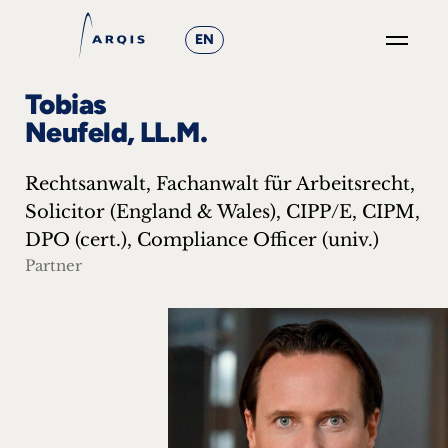
EN
GO
Tobias
×
Neufeld, LL.M.
Fokusgruppen
Rechtsanwalt, Fachanwalt für Arbeitsrecht,
+
Solicitor (England & Wales), CIPP/E, CIPM,
DPO (cert.), Compliance Officer (univ.)
News
Partner
&
Events
+
Karriere