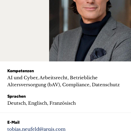
+
Blog
&
Podcasts
+
Kompetenzen
AI und Cyber, Arbeitsrecht, Betriebliche
Team
Altersversorgung (bAV), Compliance, Datenschutz
Philosophie
Sprachen
Deutsch, Englisch, Französisch
Presseanfragen
E-Mail
Kontakt
tobias.neufeld@arqis.com