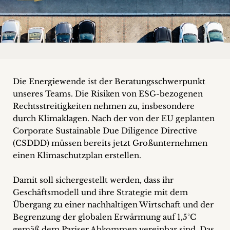
+
Blog
&
Podcasts
Die Energiewende ist der Beratungsschwerpunkt
unseres Teams. Die Risiken von ESG-bezogenen
+
Rechtsstreitigkeiten nehmen zu, insbesondere
durch Klimaklagen. Nach der von der EU geplanten
Corporate Sustainable Due Diligence Directive
Team
(CSDDD) müssen bereits jetzt Großunternehmen
einen Klimaschutzplan erstellen.
Philosophie
Damit soll sichergestellt werden, dass ihr
Geschäftsmodell und ihre Strategie mit dem
Presseanfragen
Übergang zu einer nachhaltigen Wirtschaft und der
Begrenzung der globalen Erwärmung auf 1,5°C
Kontakt
gemäß dem Pariser Abkommen vereinbar sind. Das