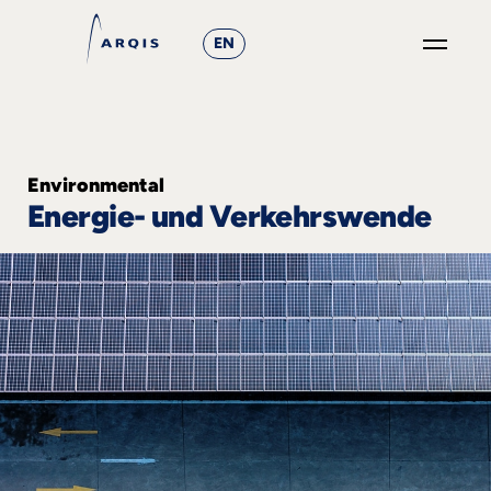
EN
GO
×
Fokusgruppen
Environmental
Energie- und Verkehrswende
+
News
&
Events
+
Karriere