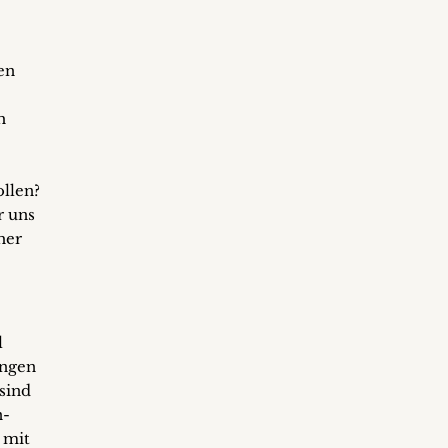
en
h
llen?
r uns
her
l
ungen
sind
n-
 mit