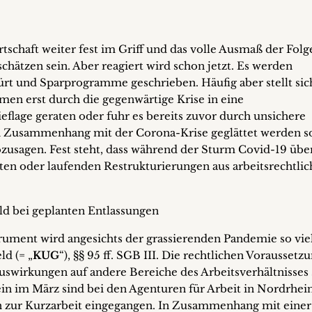
tschaft weiter fest im Griff und das volle Ausmaß der Folg
schätzen sein. Aber reagiert wird schon jetzt. Es werden
rt und Sparprogramme geschrieben. Häufig aber stellt sic
men erst durch die gegenwärtige Krise in eine
eflage geraten oder fuhr es bereits zuvor durch unsichere
in Zusammenhang mit der Corona-Krise geglättet werden so
ozusagen. Fest steht, dass während der Sturm Covid-19 übe
nten oder laufenden Restrukturierungen aus arbeitsrechtlic
eld bei geplanten Entlassungen
trument wird angesichts der grassierenden Pandemie so vie
ld (= „
KUG
“), §§ 95 ff. SGB III. Die rechtlichen Voraussetz
uswirkungen auf andere Bereiche des Arbeitsverhältnisses 
lein im März sind bei den Agenturen für Arbeit in Nordrhei
 zur Kurzarbeit eingegangen. In Zusammenhang mit einer