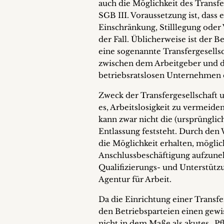
auch die Möglichkeit des Transf
SGB III. Voraussetzung ist, dass e
Einschränkung, Stilllegung oder 
der Fall. Üblicherweise ist der
eine sogenannte Transfergesells
zwischen dem Arbeitgeber und d
betriebsratslosen Unternehmen di
Zweck der Transfergesellschaft 
es, Arbeitslosigkeit zu vermeid
kann zwar nicht die (ursprünglic
Entlassung feststeht. Durch den 
die Möglichkeit erhalten, möglic
Anschlussbeschäftigung aufzuneh
Qualifizierungs- und Unterstü
Agentur für Arbeit.
Da die Einrichtung einer Transf
den Betriebsparteien einen gewi
nicht in dem Maße als akutes „Pf