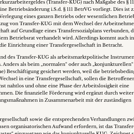
erkurzarbeitergeldes (Transfer-KUG) nach Maßgabe des § 11
ine Betriebsänderung i.S.d. § 111 BetrVG vorliegt. Dies ist z
Verlegung eines ganzen Betriebs oder wesentlichen Betrieb
 Bezug von Transfer-KUG mit dem Wechsel der Arbeitnehme
chaft auf Grundlage eines Transfersozialplans verbunden, d
em Betriebsrat verhandelt wird. Allerdings kommt auch in
e Einrichtung einer Transfergesellschaft in Betracht.
und des Transfer-KUG als arbeitsmarktpolitische Instrument
en. Anders als beim „normalen“ oder auch „konjunkturelle
he) Beschäftigung gesichert werden, weil die betriebsbedin
Wechsel in eine Transfergesellschaft, sollen die Betroffene
hst nahtlos und ohne eine Phase der Arbeitslosigkeit eine
men. Die finanzielle Förderung wird ergänzt durch weiter
tzungsmaßnahmen in Zusammenarbeit mit der zuständigen
ergesellschaft sowie die entsprechenden Verhandlungen zw
ssen organisatorischen Aufwand erfordern, ist das Transf
laster“ einzusetzen wie das konjunkturelle KUG. Zeichnet s