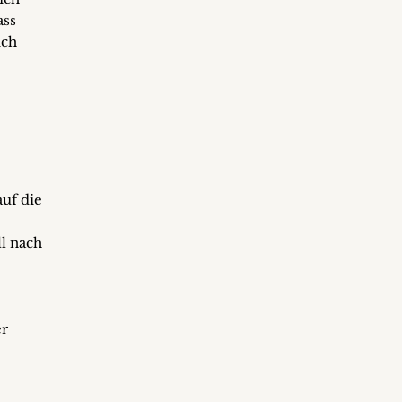
ass
ich
uf die
ll nach
er