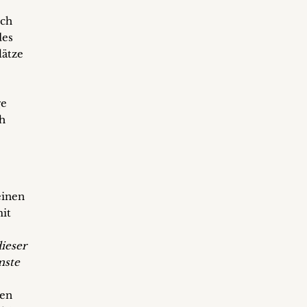
ich
des
lätze
ge
h
einen
mit
ieser
mste
gen