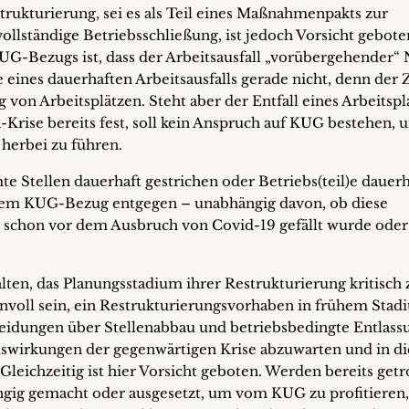
ukturierung, sei es als Teil eines Maßnahmenpakts zur
ollständige Betriebsschließung, ist jedoch Vorsicht gebote
G-Bezugs ist, dass der Arbeitsausfall „vorübergehender“ 
le eines dauerhaften Arbeitsausfalls gerade nicht, denn der
 von Arbeitsplätzen. Steht aber der Entfall eines Arbeitspl
Krise bereits fest, soll kein Anspruch auf KUG bestehen, 
herbei zu führen.
mmte Stellen dauerhaft gestrichen oder Betriebs(teil)e dauerh
 dem KUG-Bezug entgegen – unabhängig davon, ob diese
schon vor dem Ausbruch von Covid-19 gefällt wurde oder
ten, das Planungsstadium ihrer Restrukturierung kritisch 
nnvoll sein, ein Restrukturierungsvorhaben in frühem Sta
heidungen über Stellenabbau und betriebsbedingte Entlas
Auswirkungen der gegenwärtigen Krise abzuwarten und in di
leichzeitig ist hier Vorsicht geboten. Werden bereits getr
gig gemacht oder ausgesetzt, um vom KUG zu profitieren,