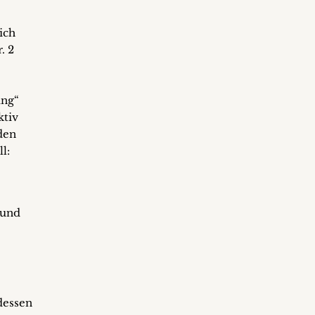
ich
. 2
ung“
ktiv
nden
l:
 und
dessen