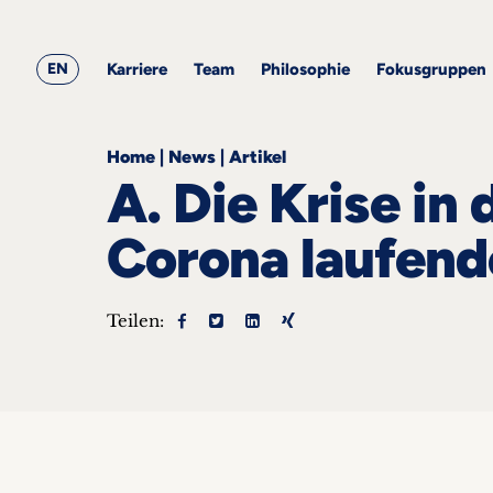
&
ARQIS
Alle
Alle
Corporate
Academy
Blogbeiträge
Events
Karriere
Team
Employment
EN
Philosophie
Karriere
Team
Philosophie
Fokusgruppen
Fokusgruppen
Home
|
News
|
Artikel
A. Die Krise in 
Corona laufend
ts
Teilen:
s &
nts
he
takt