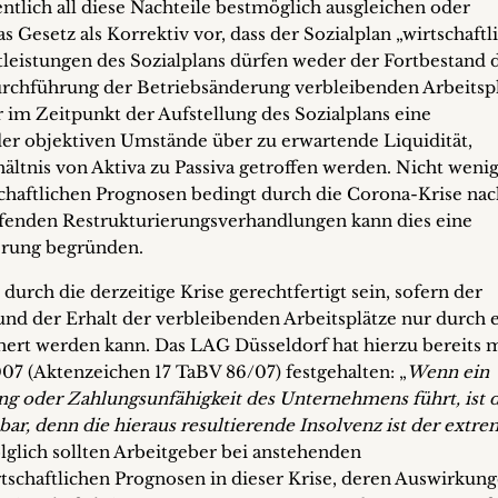
ntlich all diese Nachteile bestmöglich ausgleichen oder
as Gesetz als Korrektiv vor, dass der Sozialplan „wirtschaftl
tleistungen des Sozialplans dürfen weder der Fortbestand 
chführung der Betriebsänderung verbleibenden Arbeitsp
 im Zeitpunkt der Aufstellung des Sozialplans eine
er objektiven Umstände über zu erwartende Liquidität,
ältnis von Aktiva zu Passiva getroffen werden. Nicht weni
haftlichen Prognosen bedingt durch die Corona-Krise nac
ufenden Restrukturierungsverhandlungen kann dies eine
erung begründen.
 durch die derzeitige Krise gerechtfertigt sein, sofern der
d der Erhalt der verbleibenden Arbeitsplätze nur durch 
hert werden kann. Das LAG Düsseldorf hat hierzu bereits 
7 (Aktenzeichen 17 TaBV 86/07) festgehalten: „
Wenn ein
ng oder Zahlungsunfähigkeit des Unternehmens führt, ist d
bar, denn die hieraus resultierende Insolvenz ist der extre
olglich sollten Arbeitgeber bei anstehenden
tschaftlichen Prognosen in dieser Krise, deren Auswirkun