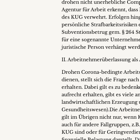
drohen nicht unerhebliche Compl
Agentur für Arbeit erkennt, dass
des KUG verwehrt. Erfolgen hin
persönliche Strafbarkeitsrisiken
Subventionsbetrug gem. § 264 St
für eine sogenannte Unternehme
juristische Person verhängt wer
II. Arbeitnehmerüberlassung als 
Drohen Corona-bedingte Arbeitsa
dienen, stellt sich die Frage nac
erhalten. Dabei gilt es zu bede
aufrecht erhalten, gibt es viele
landwirtschaftlichen Erzeugung 
Gesundheitswesen).Die Arbeitne
gilt im Übrigen nicht nur, wenn
auch für andere Fallgruppen, z.B.
KUG sind oder für Geringverdien
finanzielle Belastung darstellt