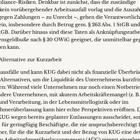
iance-Risiken. Denkbar ist zunächst, dass die zuständige
 kein vorübergehender Arbeitsausfall vorlag und die Ausza
gegen Zahlungen – zu Unrecht –, gehen die Verantwortlic
 ein, insbesondere durch Betrug gem. § 263 Abs. 1 StGB und
GB. Darüber hinaus sind diese Taten als Anknüpfungstatb
nsgeldbuße nach § 30 OWiG geeignet, die unmittelbar ge
den kann.
Alternative zur Kurzarbeit
usfälle und kann KUG dabei nicht als finanzielle Überbr
h Alternativen, um die Liquidität des Unternehmens kurzfris
nken: Während viele Unternehmen nur noch einen Notbetri
 andere Unternehmen, mit akutem Arbeitskräftemangel (z. B.
und Verarbeitung, in der Lebensmittellogistik oder im
hmerüberlassung kann hier echte Perspektiven eröffnen. D
 KUG wegen bereits geplanter Entlassungen ausscheidet, s
 für geringfügig Beschäftigte, die nie anspruchsberechtigt 
er, für die die Kurzarbeit und der Bezug von KUG eine de
. Das Arbeitnehmerüberlassungsgesetz (AÜG) nimmt einzelne