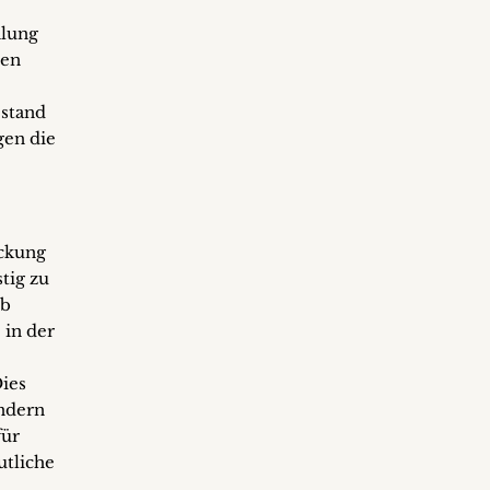
hlung
hen
estand
gen die
ückung
tig zu
eb
 in der
ies
ondern
für
utliche