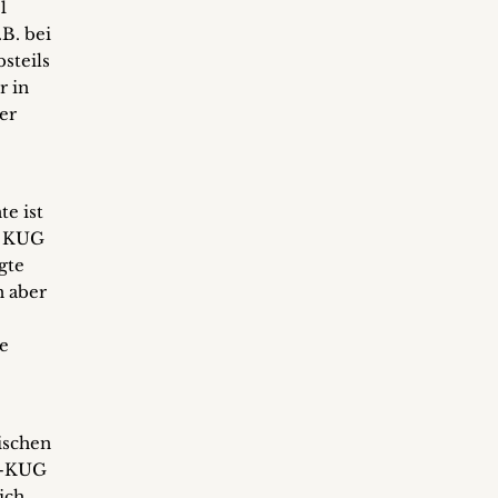
1
.B. bei
steils
r in
er
e ist
n“ KUG
gte
n aber
e
ischen
er-KUG
ich