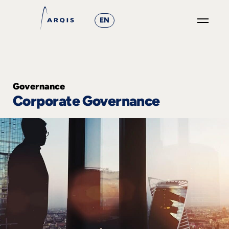
EN
GO
×
Fokusgruppen
Governance
Corporate Governance
+
News
&
Events
+
Karriere