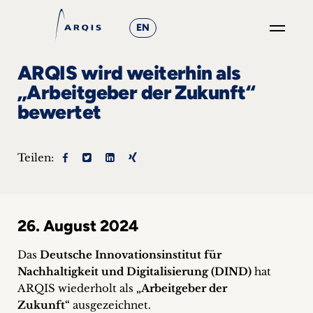
EN
GO
ARQIS wird weiterhin als
×
„Arbeitgeber der Zukunft“
bewertet
Fokusgruppen
+
Teilen:
News
&
26. August 2024
Events
Das
Deutsche Innovationsinstitut für
+
Nachhaltigkeit und Digitalisierung (DIND)
hat
ARQIS wiederholt als
„Arbeitgeber der
Karriere
Zukunft“
ausgezeichnet.