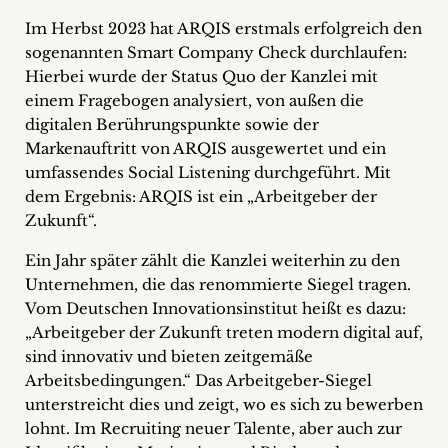
+
Im Herbst 2023 hat ARQIS erstmals erfolgreich den
sogenannten Smart Company Check durchlaufen:
Blog
Hierbei wurde der Status Quo der Kanzlei mit
einem Fragebogen analysiert, von außen die
&
digitalen Berührungspunkte sowie der
Podcasts
Markenauftritt von ARQIS ausgewertet und ein
umfassendes Social Listening durchgeführt. Mit
+
dem Ergebnis: ARQIS ist ein „Arbeitgeber der
Zukunft“.
Ein Jahr später zählt die Kanzlei weiterhin zu den
Team
Unternehmen, die das renommierte Siegel tragen.
Vom Deutschen Innovationsinstitut heißt es dazu:
Philosophie
„Arbeitgeber der Zukunft treten modern digital auf,
sind innovativ und bieten zeitgemäße
Presseanfragen
Arbeitsbedingungen.“ Das Arbeitgeber-Siegel
unterstreicht dies und zeigt, wo es sich zu bewerben
Kontakt
lohnt. Im Recruiting neuer Talente, aber auch zur