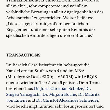
Transaktionskontext einsetzt. Dem Team wird vor
allem eine „sehr kompetente und vor allem
verbindliche Beratung in allen Angelegenheiten des
Arbeitsrechts“ zugeschrieben. Weiter heißt es:
„Diese ist gepaart mit großem persönlichem
Engagement und einer sehr guten Kenntnis der
spezifischen Anforderungen unserer Branche.“
TRANSACTIONS
Im Bereich Gesellschaftsrecht behauptet die
Kanzlei erneut Stufe 4 von 5 und im M&A
(Mittelgroße Deals €100; – €500M) wird ARQIS
ebenso wieder in Tier 5 von 6 gelistet. Dem Team,
bestehend aus
Dr. Jörn-Christian Schulze
,
Dr.
Shigeo Yamaguchi
,
Dr. Mirjam Boche
,
Dr. Mauritz
von Einem
und
Dr. Christof Alexander Schneider
,
wird bescheinigt, „immer sehr lösungsorientert und