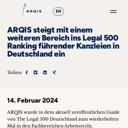
EN
GO
ARQIS steigt mit einem
×
weiteren Bereich ins Legal 500
Ranking führender Kanzleien in
Fokusgruppen
Deutschland ein
+
Teilen:
News
&
Events
14. Februar 2024
+
ARQIS wurde in dem aktuell veröffentlichen Guide
von The Legal 500 Deutschland zum wiederholten
Karriere
Mal in den Fachbereichen Arbeitsrecht,