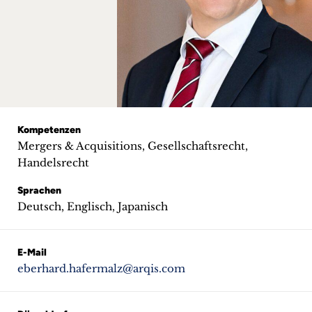
+
Blog
&
Podcasts
+
Kompetenzen
Mergers & Acquisitions, Gesellschaftsrecht,
Handelsrecht
Sprachen
Team
Deutsch, Englisch, Japanisch
Philosophie
E-Mail
Presseanfragen
eberhard.hafermalz@arqis.com
Kontakt