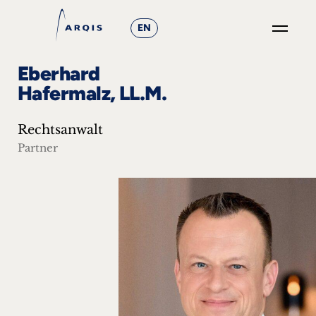
EN
GO
Eberhard
×
Hafermalz, LL.M.
Fokusgruppen
Rechtsanwalt
+
Partner
News
&
Events
+
Karriere