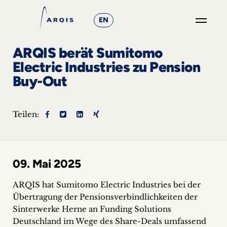
EN
GO
ARQIS berät Sumitomo
×
Electric Industries zu Pension
Buy-Out
Fokusgruppen
+
Teilen:
News
&
09. Mai 2025
Events
ARQIS hat Sumitomo Electric Industries bei der
+
Übertragung der Pensionsverbindlichkeiten der
Sinterwerke Herne an Funding Solutions
Karriere
Deutschland im Wege des Share-Deals umfassend