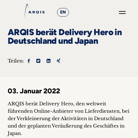
EN
GO
ARQIS berät Delivery Hero in
×
Deutschland und Japan
Fokusgruppen
Teilen:
+
News
03. Januar 2022
&
Events
ARQIS berät Delivery Hero, den weltweit
führenden Online-Anbieter von Lieferdiensten, bei
+
der Verkleinerung der Aktivitäten in Deutschland
und der geplanten Veräußerung des Geschäftes in
Karriere
Japan.