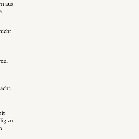
en aus
e
nicht
gen.
acht.
eit
dig zu
n