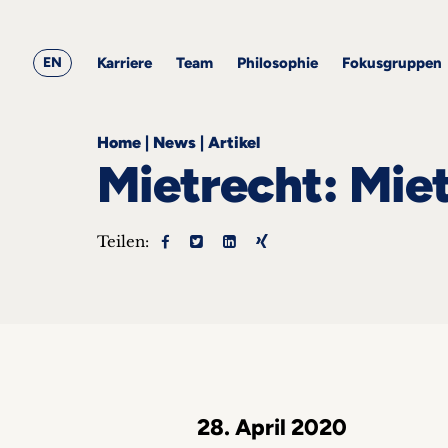
&
ARQIS
Alle
Alle
Corporate
Academy
Blogbeiträge
Events
Karriere
Team
Employment
EN
Philosophie
Karriere
Team
Philosophie
Fokusgruppen
Fokusgruppen
Home
|
News
|
Artikel
Mietrecht: Mie
Teilen:
ts
s &
nts
he
takt
28. April 2020