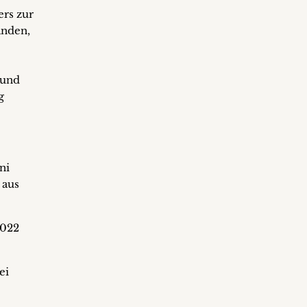
rs zur
änden,
 und
g
ni
 aus
2022
ei