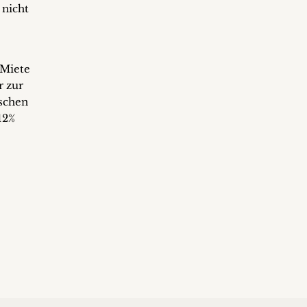
 nicht
 Miete
r zur
ischen
12%