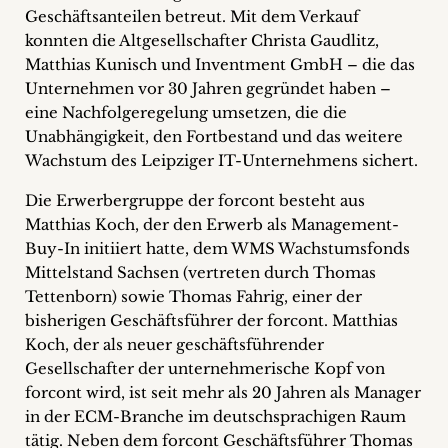
Geschäftsanteilen betreut.
Mit dem Verkauf
+
konnten die Altgesellschafter Christa Gaudlitz,
Matthias Kunisch und Inventment GmbH – die das
Blog
Unternehmen vor 30 Jahren gegründet haben –
&
eine Nachfolgeregelung umsetzen, die die
Unabhängigkeit, den Fortbestand und das weitere
Podcasts
Wachstum des Leipziger IT-Unternehmens sichert.
+
Die Erwerbergruppe der forcont besteht aus
Matthias Koch, der den Erwerb als Management-
Buy-In initiiert hatte, dem WMS Wachstumsfonds
Mittelstand Sachsen (vertreten durch Thomas
Team
Tettenborn) sowie Thomas Fahrig, einer der
bisherigen Geschäftsführer der forcont. Matthias
Philosophie
Koch, der als neuer geschäftsführender
Gesellschafter der unternehmerische Kopf von
Presseanfragen
forcont wird, ist seit mehr als 20 Jahren als Manager
in der ECM-Branche im deutschsprachigen Raum
Kontakt
tätig. Neben dem forcont Geschäftsführer Thomas