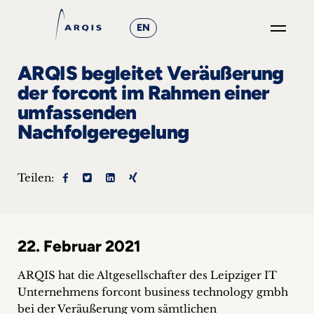
EN
GO
ARQIS begleitet Veräußerung
×
der forcont im Rahmen einer
umfassenden
Fokusgruppen
Nachfolgeregelung
+
Teilen:
News
&
Events
22. Februar 2021
+
ARQIS hat die Altgesellschafter des Leipziger IT
Unternehmens forcont business technology gmbh
Karriere
bei der Veräußerung vom sämtlichen