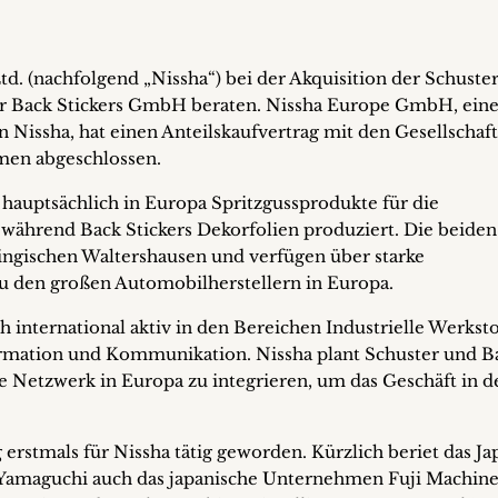
td. (nachfolgend „Nissha“) bei der Akquisition der Schuste
r Back Stickers GmbH beraten. Nissha Europe GmbH, ein
n Nissha, hat einen Anteilskaufvertrag mit den Gesellschaf
men abgeschlossen.
t hauptsächlich in Europa Spritzgussprodukte für die
während Back Stickers Dekorfolien produziert. Die beiden
ingischen Waltershausen und verfügen über starke
 den großen Automobilherstellern in Europa.
ch international aktiv in den Bereichen Industrielle Werksto
formation und Kommunikation. Nissha plant Schuster und B
de Netzwerk in Europa zu integrieren, um das Geschäft in d
rstmals für Nissha tätig geworden. Kürzlich beriet das Ja
 Yamaguchi auch das japanische Unternehmen Fuji Machine