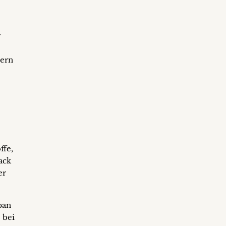
r
e
tern
ffe,
ack
er
pan
 bei