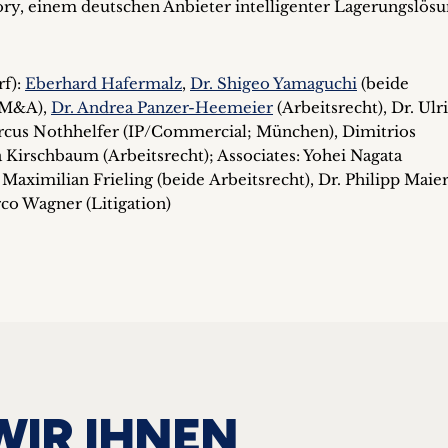
ory, einem deutschen Anbieter intelligenter Lagerungslös
f):
Eberhard Hafermalz
,
Dr. Shigeo Yamaguchi
(beide
/M&A),
Dr. Andrea Panzer-Heemeier
(Arbeitsrecht), Dr. Ulr
rcus Nothhelfer (IP/Commercial; München), Dimitrios
a Kirschbaum (Arbeitsrecht); Associates: Yohei Nagata
Maximilian Frieling (beide Arbeitsrecht), Dr. Philipp Maie
o Wagner (Litigation)
WIR IHNEN