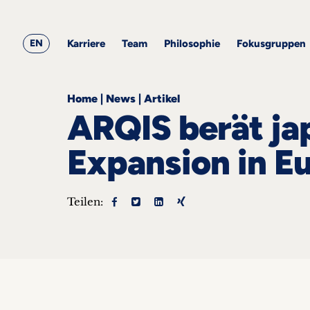
&
ARQIS
Alle
Alle
Corporate
Academy
Blogbeiträge
Events
Karriere
Team
Employment
EN
Philosophie
Karriere
Team
Philosophie
Fokusgruppen
Fokusgruppen
Home
|
News
|
Artikel
ARQIS berät ja
Expansion in E
ts
Teilen:
s &
nts
he
takt