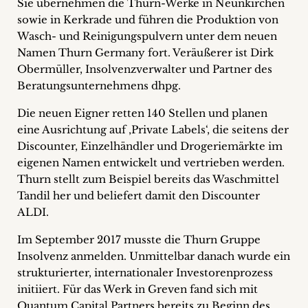
Sie übernehmen die Thurn-Werke in Neunkirchen
+
sowie in Kerkrade und führen die Produktion von
Wasch- und Reinigungspulvern unter dem neuen
Blog
Namen Thurn Germany fort. Veräußerer ist Dirk
Obermüller, Insolvenzverwalter und Partner des
&
Beratungsunternehmens dhpg.
Podcasts
Die neuen Eigner retten 140 Stellen und planen
+
eine Ausrichtung auf ‚Private Labels‘, die seitens der
Discounter, Einzelhändler und Drogeriemärkte im
eigenen Namen entwickelt und vertrieben werden.
Thurn stellt zum Beispiel bereits das Waschmittel
Team
Tandil her und beliefert damit den Discounter
ALDI.
Philosophie
Im September 2017 musste die Thurn Gruppe
Insolvenz anmelden. Unmittelbar danach wurde ein
Presseanfragen
strukturierter, internationaler Investorenprozess
initiiert. Für das Werk in Greven fand sich mit
Kontakt
Quantum Capital Partners bereits zu Beginn des