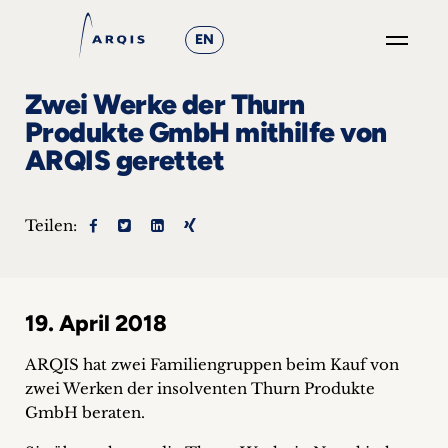
EN
GO
Zwei Werke der Thurn
×
Produkte GmbH mithilfe von
ARQIS gerettet
Fokusgruppen
+
Teilen:
News
&
19. April 2018
Events
ARQIS hat zwei Familiengruppen beim Kauf von
+
zwei Werken der insolventen Thurn Produkte
GmbH beraten.
Karriere