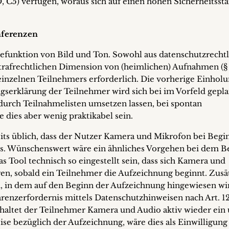
, C5) verfügen, woraus sich auf einen hohen Sicherheitsst
nferenzen
efunktion von Bild und Ton. Sowohl aus datenschutzrecht
trafrechtlichen Dimension von (heimlichen) Aufnahmen (§
 einzelnen Teilnehmers erforderlich. Die vorherige Einhol
ngserklärung der Teilnehmer wird sich bei im Vorfeld gepl
urch Teilnahmelisten umsetzen lassen, bei spontan
 dies aber wenig praktikabel sein.
eits üblich, dass der Nutzer Kamera und Mikrofon bei Begi
ss. Wünschenswert wäre ein ähnliches Vorgehen bei dem B
s Tool technisch so eingestellt sein, dass sich Kamera und
en, sobald ein Teilnehmer die Aufzeichnung beginnt. Zusä
en, in dem auf den Beginn der Aufzeichnung hingewiesen wi
renzerfordernis mittels Datenschutzhinweisen nach Art. 12
ltet der Teilnehmer Kamera und Audio aktiv wieder ein
eise bezüglich der Aufzeichnung, wäre dies als Einwilligung