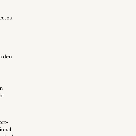
ce, zu
h den
en
ht
ort-
ional