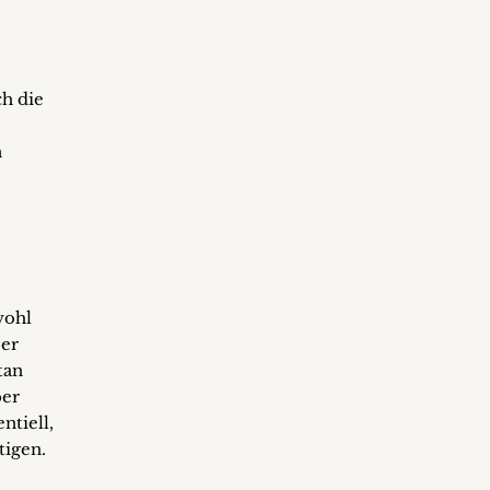
h die
n
wohl
ber
tan
ber
ntiell,
tigen.