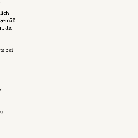
.
lich
t gemäß
n, die
ts bei
r
zu