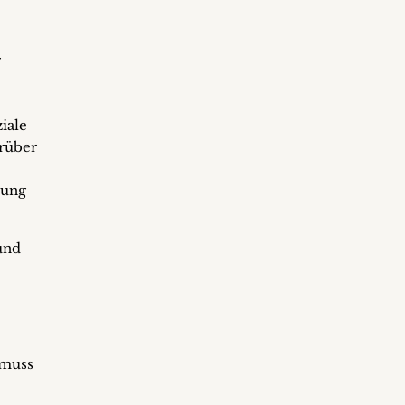
r
iale
rüber
rung
und
 muss