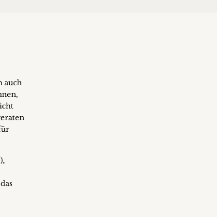
m auch
nnen,
icht
geraten
für
),
 das