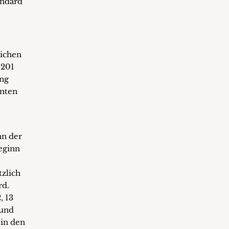
andard
lichen
 201
ung
anten
nn der
eginn
tzlich
rd.
, 13
 und
 in den