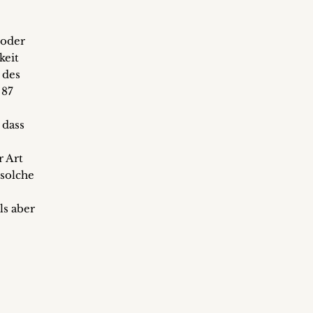
 oder
keit
 des
 87
 dass
 Art
 solche
s aber
e