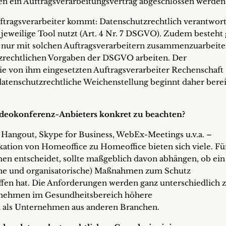
 ein Auftragsverarbeitungsvertrag abgeschlossen werden
tragsverarbeiter kommt: Datenschutzrechtlich verantwort
 jeweilige Tool nutzt (Art. 4 Nr. 7 DSGVO). Zudem besteh
t, nur mit solchen Auftragsverarbeitern zusammenzuarbeite
tzrechtlichen Vorgaben der DSGVO arbeiten. Der
ie von ihm eingesetzten Auftragsverarbeiter Rechenschaft
datenschutzrechtliche Weichenstellung beginnt daher berei
Videokonferenz-Anbieters konkret zu beachten?
Hangout, Skype for Business, WebEx-Meetings u.v.a. –
tion von Homeoffice zu Homeoffice bieten sich viele. Fü
en entscheidet, sollte maßgeblich davon abhängen, ob ein
che und organisatorische) Maßnahmen zum Schutz
fen hat. Die Anforderungen werden ganz unterschiedlich 
rnehmen im Gesundheitsbereich höhere
 als Unternehmen aus anderen Branchen.