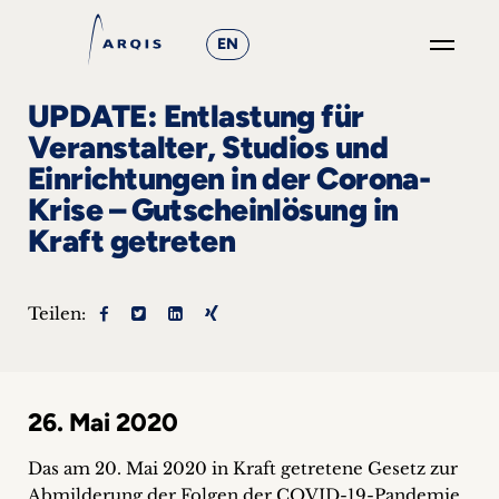
EN
GO
UPDATE: Entlastung für
×
Veranstalter, Studios und
Einrichtungen in der Corona-
Fokusgruppen
Krise – Gutscheinlösung in
+
Kraft getreten
News
Teilen:
&
Events
+
26. Mai 2020
Das am 20. Mai 2020 in Kraft getretene Gesetz zur
Karriere
Abmilderung der Folgen der COVID-19-Pandemie