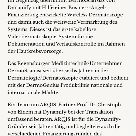
Im Gegenzug übernimmt DermoScan das von
+
Dynamify mit Hilfe einer Business-Angel-
Finanzierung entwickelte Wireless Dermatoscope
Blog
und damit auch die weltweite Vermarktung des
Systems. Dieses ist das erste kabellose
&
Videodermatoskopie-System für die
Dokumentation und Verlaufskontrolle im Rahmen
Podcasts
der Hautkrebsvorsorge.
+
Das Regensburger Medizintechnik-Unternehmen
DermoScan ist seit über sechs Jahren in der
Dermatologie/Dermatoskopie etabliert und bedient
Team
mit der DermoGenius Produktlinie nationale und
internationale Märkte.
Philosophie
Ein Team um ARQIS-Partner Prof. Dr. Christoph
von Einem hat Dynamify bei der Transaktion
Presseanfragen
umfassend beraten. ARQIS ist für die Dynamify-
Gründer seit Jahren tätig und begleitete auch die
Kontakt
verschiedenen Finanzierungsrunden des