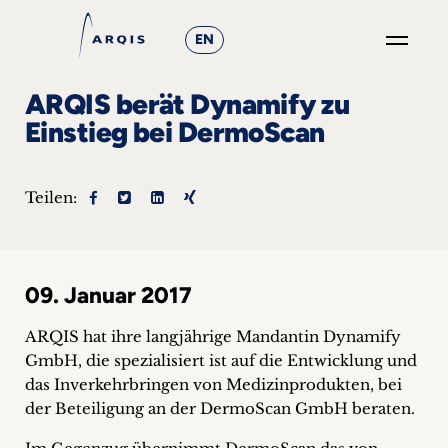
EN
GO
ARQIS berät Dynamify zu
×
Einstieg bei DermoScan
Fokusgruppen
Teilen:
+
News
09. Januar 2017
&
Events
ARQIS hat ihre langjährige Mandantin Dynamify
GmbH, die spezialisiert ist auf die Entwicklung und
+
das Inverkehrbringen von Medizinprodukten, bei
der Beteiligung an der DermoScan GmbH beraten.
Karriere