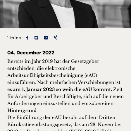
+
Blog
&
Teilen:
Podcasts
04. December 2022
+
Bereits im Jahr 2019 hat der Gesetzgeber
entschieden, die elektronische
Arbeitsunfähigkeitsbescheinigung (eAU)
Team
einzuführen. Nach mehrfachen Verschiebungen ist
es
am 1. Januar 2023 so weit: die eAU kommt.
Zeit
Philosophie
für Arbeitgeber und Beschäftigte, sich auf die neuen
Anforderungen einzustellen und vorzubereiten:
Hintergrund
Presseanfragen
Die Einführung der eAU beruht auf dem Dritten
Bürokratieentlastungsgesetz, das am 28. November
Kontakt