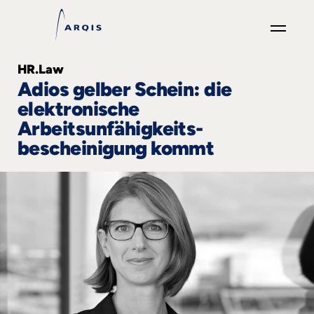
GO
HR.Law
×
Adios gelber Schein: die
elektronische
Fokusgruppen
Arbeitsunfähigkeits-
bescheinigung kommt
+
News
&
Events
+
Karriere