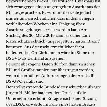
bevorstehenden Brexit. Das britische Unterhaus hat
+
sich zwar gegen einen ungeregelten Austritt aus der
EU ausgesprochen. Es wird mittlerweile jedoch
Blog
immer unwahrscheinlicher, dass in den wenigen
verbleibenden Wochen eine Einigung über
&
Austrittsregelungen erzielt werden kann.
Am
Podcasts
Stichtag des 30. März 2019 kann es daher zum
(datenschutzrechtlich) ungeregelten „harten Brexit“
+
kommen. Aus datenschutzrechtlicher Sicht
bedeutet das, Großbritannien wäre im Sinne der
DSGVO als Drittland anzusehen.
Personenbezogene Daten dürften dann zwischen
Team
EU und Großbritannien nur übertragen werden,
wenn die erhöhten Anforderungen der Art. 44 ff.
Philosophie
DS-GVO erfüllt sind.
Der stellvertretende Bundesdatenschutzbeauftragte
Presseanfragen
Jürgen H. Müller hat jetzt den Druck auf die
Unternehmen erhöht. Er sagte nach einer Sitzung
Kontakt
des EDSA, es werde im Falle eines harten Brexits