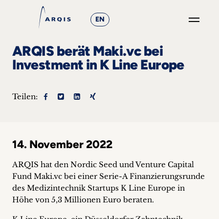
EN
GO
ARQIS berät Maki.vc bei
×
Investment in K Line Europe
Fokusgruppen
Teilen:
+
News
14. November 2022
&
Events
ARQIS hat den Nordic Seed und Venture Capital
Fund Maki.vc bei einer Serie-A Finanzierungsrunde
+
des Medizintechnik Startups K Line Europe in
Höhe von 5,3 Millionen Euro beraten.
Karriere