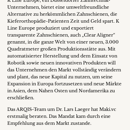
K Line Europe, ein Düsseldorfer Zahntechnik-
+
Unternehmen, bietet eine umweltfreundliche
Alternative zu herkömmlichen Zahnschienen, die
Blog
Kieferorthopädie-Patienten Zeit und Geld spart. K
Line Europe produziert und exportiert
&
transparente Zahnschienen, auch „Clear Aligner“
genannt, in die ganze Welt von einer neuen, 3.000
Podcasts
Quadratmeter großen Produktionsstätte aus. Mit
+
automatisierter Herstellung und dem Einsatz von
Robotik sowie neuen innovativen Produkten will
das Unternehmen den Markt vollständig verändern
und plant, das neue Kapital zu nutzen, um seine
Team
Expansion in Europa fortzusetzen und neue Märkte
in Asien, dem Nahen Osten und Nordamerika zu
Philosophie
erschließen.
Das ARQIS-Team um Dr. Lars Laeger hat Maki.vc
Presseanfragen
erstmalig beraten. Das Mandat kam durch eine
Empfehlung aus dem Markt zustande.
Kontakt