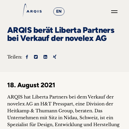
EN
GO
ARQIS berät Liberta Partners
×
bei Verkauf der novelex AG
Fokusgruppen
Teilen:
+
News
18. August 2021
&
Events
ARQIS hat Liberta Partners bei dem Verkauf der
novelex AG an H&T Presspart, eine Division der
+
Heitkamp & Thumann Group, beraten. Das
Unternehmen mit Sitz in Nidau, Schweiz, ist ein
Karriere
Spezialist für Design, Entwicklung und Herstellung