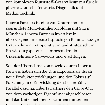
von komplexen Kunststoff-Gesamtlösungen für die
+
pharmazeutische Industrie, Diagnostik und
Medizintechnik.
Blog
Liberta Partners ist eine von Unternehmern
&
gegründete Multi-Familien-Holding mit Sitz in
München. Liberta Partners investiert in
Podcasts
überwiegend im deutschsprachigen Raum ansässige
+
Unternehmen mit operativem und strategischem
Entwicklungspotenzial, insbesondere in
Unternehmens-Carve-outs und -nachfolgen.
Team
Seit der Übernahme von novelex durch Liberta
Partners haben sich die Umsatzpotenziale durch
Philosophie
neue Produktentwicklungen und den Fokus auf
Forschung und Entwicklung deutlich erhöht.
Parallel dazu hat Liberta Partners den Carve-Out
Presseanfragen
von dem vorherigen Eigentümer abgeschlossen
und das Unter-nehmen zusammen mit seinem
Kontakt