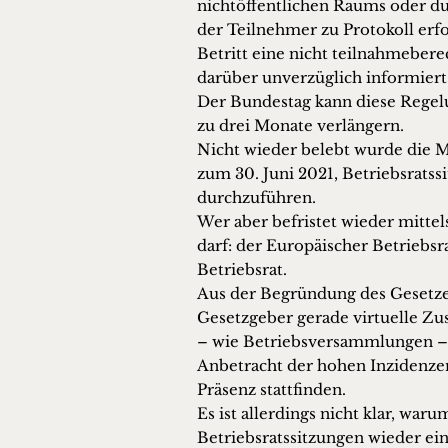
nichtöffentlichen Raums oder d
der Teilnehmer zu Protokoll erfo
Betritt eine nicht teilnahmeber
darüber unverzüglich informier
Der Bundestag kann diese Regel
zu drei Monate verlängern.
Nicht wieder belebt wurde die Mö
zum 30. Juni 2021, Betriebsrats
durchzuführen.
Wer aber befristet wieder mitte
darf: der Europäischer Betriebsr
Betriebsrat.
Aus der Begründung des Gesetzen
Gesetzgeber gerade virtuelle Z
– wie Betriebsversammlungen – 
Anbetracht der hohen Inzidenzen
Präsenz stattfinden.
Es ist allerdings nicht klar, war
Betriebsratssitzungen wieder ei