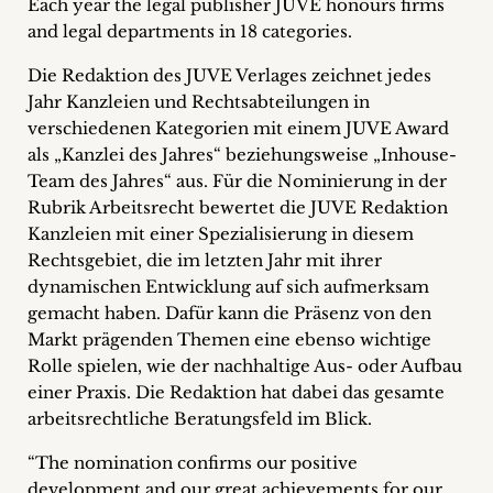
Each year the legal publisher JUVE honours firms
Career
and legal departments in 18 categories.
+
Die Redaktion des JUVE Verlages zeichnet jedes
Jahr Kanzleien und Rechtsabteilungen in
Blog
verschiedenen Kategorien mit einem JUVE Award
als „Kanzlei des Jahres“ beziehungsweise „Inhouse-
&
Team des Jahres“ aus. Für die Nominierung in der
Podcasts
Rubrik Arbeitsrecht bewertet die JUVE Redaktion
Kanzleien mit einer Spezialisierung in diesem
+
Rechtsgebiet, die im letzten Jahr mit ihrer
dynamischen Entwicklung auf sich aufmerksam
gemacht haben. Dafür kann die Präsenz von den
Markt prägenden Themen eine ebenso wichtige
Team
Rolle spielen, wie der nachhaltige Aus- oder Aufbau
einer Praxis. Die Redaktion hat dabei das gesamte
Philosophy
arbeitsrechtliche Beratungsfeld im Blick.
Press
“The nomination confirms our positive
development and our great achievements for our