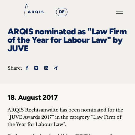
DE
GO
ARQIS nominated as "Law Firm
×
of the Year for Labour Law" by
JUVE
Focus
Groups
Share:
+
News
18. August 2017
&
ARQIS Rechtsanwälte has been nominated for the
Events
“JUVE Awards 2017” in the category “Law Firm of
the Year for Labour Law”.
+