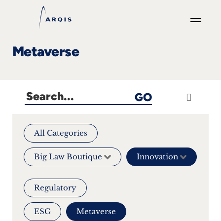
GO
Metaverse
×
Focus
GO
Groups
+
All Categories
News
Big Law Boutique
Innovation
&
Events
Regulatory
+
ESG
Metaverse