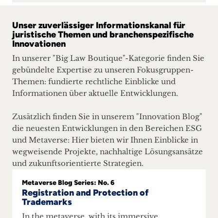
Career
Unser zuverlässiger Informationskanal für
+
juristische Themen und branchenspezifische
Innovationen
Blog
In unserer "Big Law Boutique"-Kategorie finden Sie
gebündelte Expertise zu unseren Fokusgruppen-
&
Themen: fundierte rechtliche Einblicke und
Podcasts
Informationen über aktuelle Entwicklungen.
+
Zusätzlich finden Sie in unserem "Innovation Blog"
die neuesten Entwicklungen in den Bereichen ESG
und Metaverse: Hier bieten wir Ihnen Einblicke in
wegweisende Projekte, nachhaltige Lösungsansätze
Team
und zukunftsorientierte Strategien.
Philosophy
Metaverse Blog Series: No. 6
Registration and Protection of
Trademarks
Press
In the metaverse, with its immersive