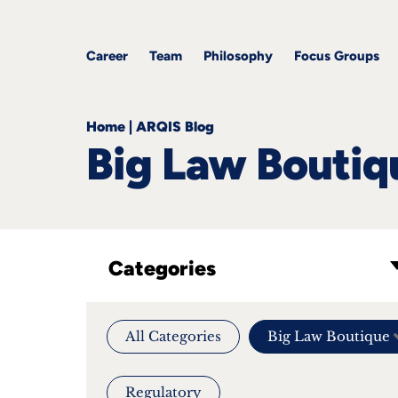
&
Career
Resources
blog
All
Corporate
articles
awards
Team
Employment
Career
Team
Philosophy
Focus Groups
Philosophy
Focus
Groups
Home
|
ARQIS Blog
Big Law Boutiq
ts
Categories
s &
ts
ch
All Categories
Big Law Boutique
tact
Regulatory