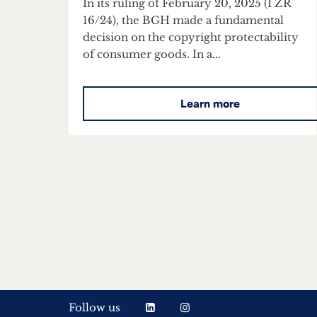
In its ruling of February 20, 2025 (I ZR
16/24), the BGH made a fundamental
decision on the copyright protectability
of consumer goods. In a...
Learn more
Follow us