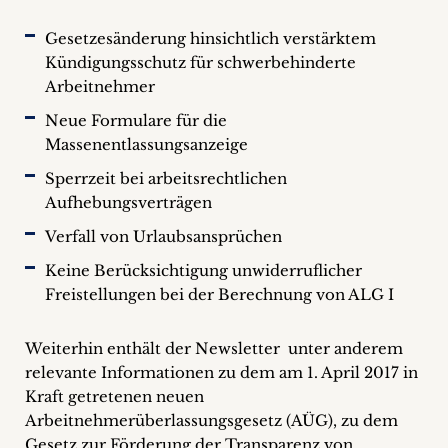
+
Gesetzesänderung hinsichtlich verstärktem
Kündigungsschutz für schwerbehinderte
Blog
Arbeitnehmer
&
Neue Formulare für die
Massenentlassungsanzeige
Podcasts
Sperrzeit bei arbeitsrechtlichen
+
Aufhebungsverträgen
Verfall von Urlaubsansprüchen
Keine Berücksichtigung unwiderruflicher
Team
Freistellungen bei der Berechnung von ALG I
Philosophie
Weiterhin enthält der Newsletter unter anderem
relevante Informationen zu dem am 1. April 2017 in
Presseanfragen
Kraft getretenen neuen
Arbeitnehmerüberlassungsgesetz (AÜG), zu dem
Kontakt
Gesetz zur Förderung der Transparenz von