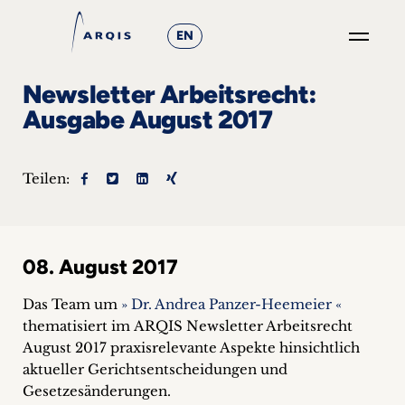
EN
GO
Newsletter Arbeitsrecht:
×
Ausgabe August 2017
Fokusgruppen
Teilen:
+
News
08. August 2017
&
Events
Das Team um
» Dr. Andrea Panzer-Heemeier «
thematisiert im ARQIS Newsletter Arbeitsrecht
+
August 2017 praxisrelevante Aspekte hinsichtlich
aktueller Gerichtsentscheidungen und
Karriere
Gesetzesänderungen.