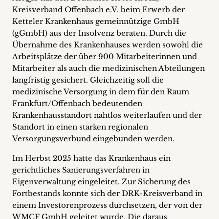
+
Kreisverband Offenbach e.V. beim Erwerb der
Ketteler Krankenhaus gemeinnützige GmbH
Blog
(gGmbH) aus der Insolvenz beraten. Durch die
Übernahme des Krankenhauses werden sowohl die
&
Arbeitsplätze der über 900 Mitarbeiterinnen und
Mitarbeiter als auch die medizinischen Abteilungen
Podcasts
langfristig gesichert. Gleichzeitig soll die
+
medizinische Versorgung in dem für den Raum
Frankfurt/Offenbach bedeutenden
Krankenhausstandort nahtlos weiterlaufen und der
Standort in einen starken regionalen
Team
Versorgungsverbund eingebunden werden.
Im Herbst 2025 hatte das Krankenhaus ein
Philosophie
gerichtliches Sanierungsverfahren in
Eigenverwaltung eingeleitet. Zur Sicherung des
Presseanfragen
Fortbestands konnte sich der DRK-Kreisverband in
einem Investorenprozess durchsetzen, der von der
Kontakt
WMCF GmbH geleitet wurde. Die daraus