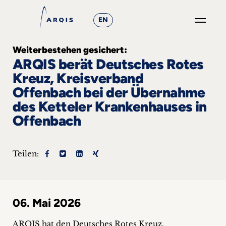
EN
GO
Weiterbestehen gesichert:
×
ARQIS berät Deutsches Rotes
Kreuz, Kreisverband
Fokusgruppen
Offenbach bei der Übernahme
des Ketteler Krankenhauses in
+
Offenbach
News
&
Teilen:
Events
+
06. Mai 2026
Karriere
ARQIS hat den Deutsches Rotes Kreuz,