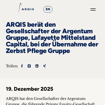
EN
GO
ARQIS berät den
×
Gesellschafter der Argentum
Gruppe, Lafayette Mittelstand
Fokusgruppen
Capital, bei der Übernahme der
+
Zerbst Pflege Gruppe
News
Teilen:
&
Events
+
19. Dezember 2025
ARQIS hat den Gesellschafter der Argentum
Karriere
Gruppe, die führende Private Equity-Gesellschaft