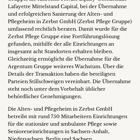
+
Lafayette Mittelstand Capital, bei der Übernahme
und erfolgreichen Sanierung der Alten- und
Blog
Pflegeheim in Zerbst GmbH (Zerbst Pflege Gruppe)
umfassend rechtlich beraten. Damit wurde für die
&
Zerbst Pflege Gruppe eine Fortführungslösung
gefunden, mithilfe der alle Einrichtungen an
Podcasts
insgesamt acht Standorten erhalten bleiben.
+
Gleichzeitig ermöglicht die Übernahme für die
Argentum Gruppe weiteres Wachstum. Über die
Details der Transaktion haben die beteiligten
Parteien Stillschweigen vereinbart. Die Übernahme
Team
steht noch unter dem Vorbehalt üblicher
behördlicher Genehmigungen.
Philosophie
Die Alten- und Pflegeheim in Zerbst GmbH
betreibt mit rund 750 Mitarbeitern Einrichtungen
Presseanfragen
für die stationäre und ambulante Pflege sowie
Senioreneinrichtungen in Sachsen-Anhalt,
Kontakt
Niedersachsen, Berlin und Sachsen.