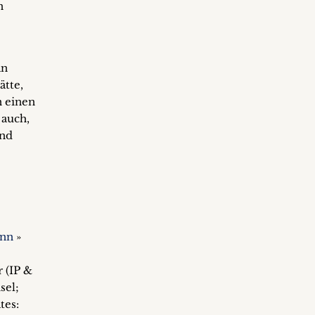
n
an
ätte,
n einen
 auch,
und
ann
»
 (IP &
sel;
tes: