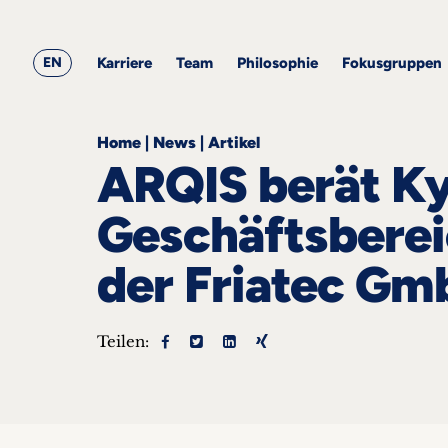
&
ARQIS
Alle
Alle
Corporate
Academy
Blogbeiträge
Events
Karriere
Team
Employment
EN
Philosophie
Karriere
Team
Philosophie
Fokusgruppen
Fokusgruppen
Home
|
News
|
Artikel
ARQIS berät Ky
Geschäftsberei
der Friatec G
ts
s &
nts
Teilen:
he
takt