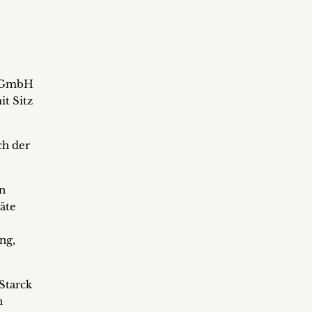
c GmbH
it Sitz
ch der
n
äte
ng,
Starck
n