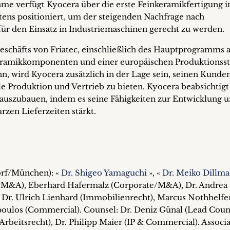
me verfügt Kyocera über die erste Feinkeramikfertigung i
stens positioniert, um der steigenden Nachfrage nach
r den Einsatz in Industriemaschinen gerecht zu werden.
schäfts von Friatec, einschließlich des Hauptprogramms 
Keramikkomponenten und einer europäischen Produktionsst
nn, wird Kyocera zusätzlich in der Lage sein, seinen Kunde
e Produktion und Vertrieb zu bieten. Kyocera beabsichtigt
 auszubauen, indem es seine Fähigkeiten zur Entwicklung 
zen Lieferzeiten stärkt.
rf/München): «
Dr. Shigeo Yamaguchi
», «
Dr. Meiko Dillm
/M&A), Eberhard Hafermalz (Corporate/M&A), Dr. Andrea
 Dr. Ulrich Lienhard (Immobilienrecht), Marcus Nothhelfer
oulos (Commercial). Counsel: Dr. Deniz Günal (Lead Coun
rbeitsrecht), Dr. Philipp Maier (IP & Commercial). Associa