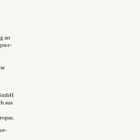
g an
gner-
he
n GmbH
ch aus
ropas.
or-