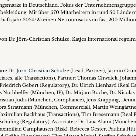
ngsmarke in Deutschland. Fokus der Unternehmensgruppe 
bekleidung. Mit über 670 Mitarbeitern in rund 50 Länder
chäftsjahr 2024/25 einen Nettoumsatz von fast 200 Millio
on Dr. Jörn-Christian Schulze, Katjes International regelm
eam:
Dr. Jörn-Christian Schulze
(Lead, Partner), Jasmin Grü
iates, alle Transactions), Partner: Thomas Chwalek, Johan
Friedrich Gebert (Regulatory), Dr. Ulrich Lienhard (Real Es
 Nothhelfer (München, IP), Dr. Mirjam Boche, Dr. Nicolas
ristian Judis (München, Compliance), Jens Knipping, Denni
Nora Stratmann (München, Commercial), Martin Weingärtn
Maximilian Backhaus (Transactions), Tim Bresemann (Real E
Schüling (Regulatory), Associates: Dr. Lina Alami (München)
aximilian Camphausen (Risk), Rebecca Gester, Paulina Hüt