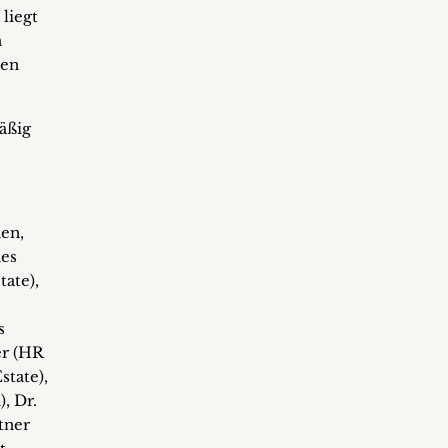
liegt
n
nen
äßig
nen,
nes
tate),
s
er (HR
state),
, Dr.
tner