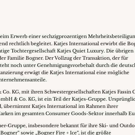
beim Erwerb einer sechzigprozentigen Mehrheitsbeteiligun
 rechtlich begleitet. Katjes International erwirbt die Bo
ige Tochtergesellschaft Katjes Quiet Luxury. Die übrigen
der Familie Bogner. Der Vollzug der Transaktion, der für
steht noch unter Genehmigungsvorbehalt durch die deutsc
anzierung erwägt die Katjes International eine mögliche
nternehmensanteile.
 Co. KG, mit ihren Schwestergesellschaften Katjes Fassi
bH & Co. KG, ist ein Teil der Katjes-Gruppe. Ursprüngli
 übernimmt Katjes International im Rahmen ihrer
Marken im gesamten Consumer Goods-Sektor innerhalb Eu
ner-Gruppe, insbesondere bekannt für ihre Ski- und Outdo
ogner“ sowie „Bogner Fire + Ice“, ist die größte