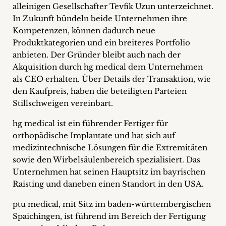
alleinigen Gesellschafter Tevfik Uzun unterzeichnet.
+
In Zukunft bündeln beide Unternehmen ihre
Kompetenzen, können dadurch neue
Blog
Produktkategorien und ein breiteres Portfolio
&
anbieten. Der Gründer bleibt auch nach der
Akquisition durch hg medical dem Unternehmen
Podcasts
als CEO erhalten. Über Details der Transaktion, wie
den Kaufpreis, haben die beteiligten Parteien
+
Stillschweigen vereinbart.
hg medical ist ein führender Fertiger für
orthopädische Implantate und hat sich auf
Team
medizintechnische Lösungen für die Extremitäten
sowie den Wirbelsäulenbereich spezialisiert. Das
Philosophie
Unternehmen hat seinen Hauptsitz im bayrischen
Raisting und daneben einen Standort in den USA.
Presseanfragen
ptu medical, mit Sitz im baden-württembergischen
Kontakt
Spaichingen, ist führend im Bereich der Fertigung