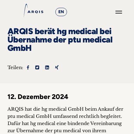
EN
GO
ARQIS berät hg medical bei
×
Übernahme der ptu medical
GmbH
Fokusgruppen
+
Teilen:
News
&
12. Dezember 2024
Events
ARQIS hat die hg medical GmbH beim Ankauf der
+
ptu medical GmbH umfassend rechtlich begleitet.
Dafür hat hg medical eine bindende Vereinbarung
Karriere
zur Übernahme der ptu medical von ihrem