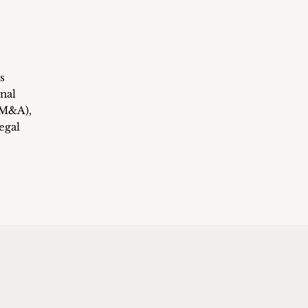
s
nal
/M&A),
egal