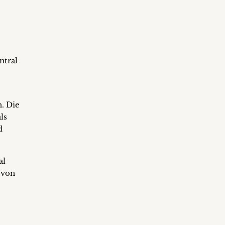
ntral
. Die
ls
d
al
 von