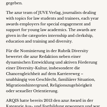
gegeben.
Career
The azur team of JUVE Verlag, journalists dealing
+
with topics for law students and trainees, each year
awards employers for special engagement and
Blog
support for young law academics. The awards are
&
given in the categories internship and clerkship,
education and training and diversity.
Podcasts
Für die Nominierung in der Rubrik Diversity
+
bewertet die azur Redaktion neben einer
dynamischen Entwicklung und aktiven Förderung
einer Diversity-Kultur, insbesondere die
Chancengleichheit auf dem Karriereweg –
Team
unabhängig von Geschlecht, familiärer Situation,
Migrationshintergrund, Religionszugehörigkeit
Philosophy
oder sexueller Orientierung.
Press
ARQIS hatte bereits 2013 den azur Award in der
Kategorie Aus- und Fortbildung gewonnen und war