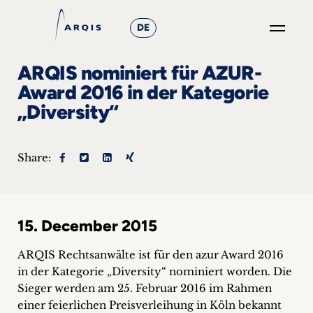
DE
GO
ARQIS nominiert für AZUR-
×
Award 2016 in der Kategorie
„Diversity“
Focus
Groups
Share:
+
News
15. December 2015
&
ARQIS Rechtsanwälte ist für den azur Award 2016
Events
in der Kategorie „Diversity“ nominiert worden.
Die
Sieger werden am 25. Februar 2016 im Rahmen
+
einer feierlichen Preisverleihung in Köln bekannt