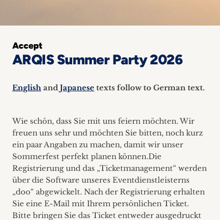
+
Blog
Accept
&
ARQIS Summer Party 2026
Podcasts
English
and
Japanese
texts follow to German text.
+
Wie schön, dass Sie mit uns feiern möchten. Wir
freuen uns sehr und möchten Sie bitten, noch kurz
Team
ein paar Angaben zu machen, damit wir unser
Sommerfest perfekt planen können.Die
Philosophie
Registrierung und das „Ticketmanagement“ werden
über die Software unseres Eventdienstleisterns
Presseanfragen
„doo“ abgewickelt. Nach der Registrierung erhalten
Sie eine E-Mail mit Ihrem persönlichen Ticket.
Kontakt
Bitte bringen Sie das Ticket entweder ausgedruckt