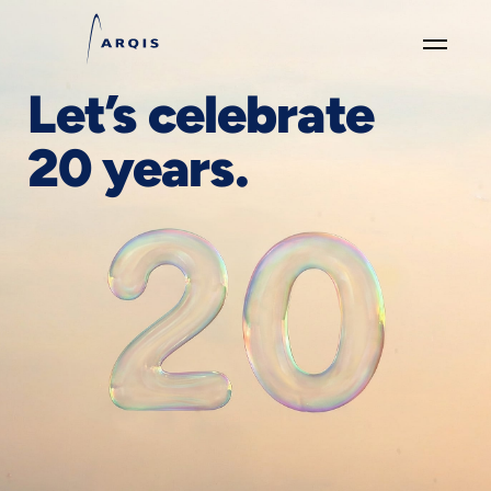
Let’s celebrate
GO
×
20 years.
Fokusgruppen
+
News
&
Events
+
Karriere