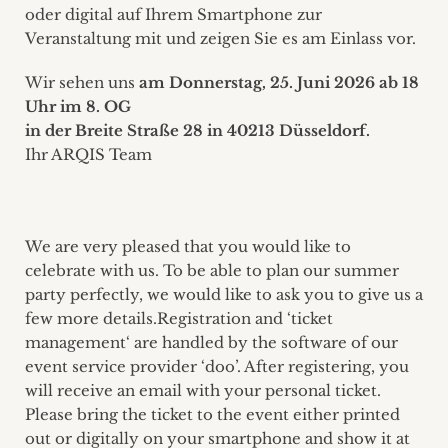
oder digital auf Ihrem Smartphone zur
Veranstaltung mit und zeigen Sie es am Einlass vor.
Wir sehen uns
am Donnerstag, 25. Juni 2026 ab 18
Uhr
im 8. OG
in der Breite Straße 28 in 40213 Düsseldorf.
Ihr ARQIS Team
We are very pleased that you would like to
celebrate with us. To be able to plan our summer
party perfectly, we would like to ask you to give us a
few more details.Registration and ‘ticket
management‘ are handled by the software of our
event service provider ‘doo’. After registering, you
will receive an email with your personal ticket.
Please bring the ticket to the event either printed
out or digitally on your smartphone and show it at