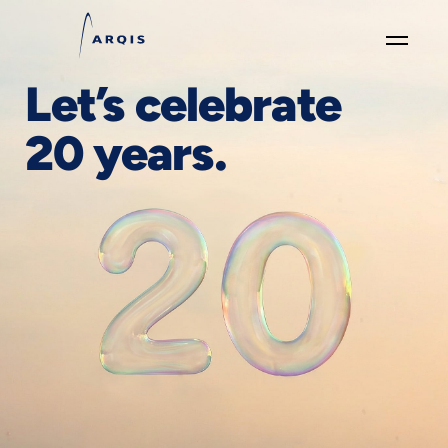
Let’s celebrate
GO
×
20 years.
Focus
Groups
+
News
&
Events
+