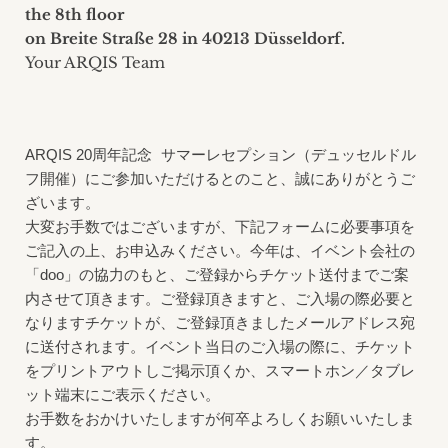
inquiries
the 8th floor
on Breite Straße 28 in 40213 Düsseldorf.
Contact
Your ARQIS Team
ARQIS 20
周年記念 サマーレセプション（デュッセルドル
フ開催）にご参加いただけるとのこと、誠にありがとうご
ざいます。
大変お手数ではございますが、下記フォームに必要事項を
ご記入の上、お申込みください。今年は、イベント会社の
「doo」
の協力のもと、ご登録からチケット送付までご案
内させて頂きます。ご登録頂きますと、ご入場の際必要と
なりますチケットが、ご登録頂きましたメールアドレス宛
に送付されます。イベント当日のご入場の際に、チケット
をプリントアウトしご掲示頂くか、スマートホン／タブレ
ット端末にご表示ください。
お手数をおかけいたしますが何卒よろしくお願いいたしま
す。