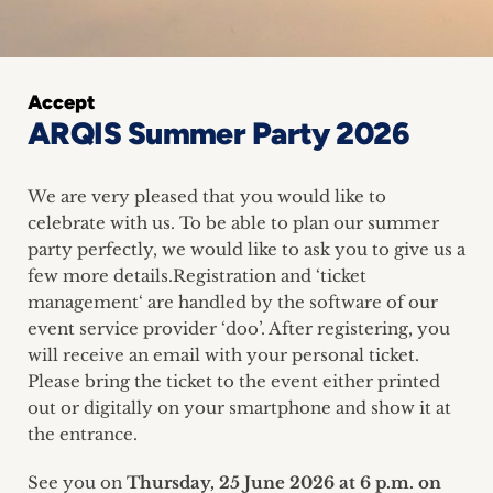
Career
+
Accept
Blog
ARQIS Summer Party 2026
&
We are very pleased that you would like to
Podcasts
celebrate with us. To be able to plan our summer
party perfectly, we would like to ask you to give us a
+
few more details.Registration and ‘ticket
management‘ are handled by the software of our
event service provider ‘doo’. After registering, you
Team
will receive an email with your personal ticket.
Please bring the ticket to the event either printed
Philosophy
out or digitally on your smartphone and show it at
the entrance.
Press
See you on
Thursday, 25 June 2026 at 6 p.m. on