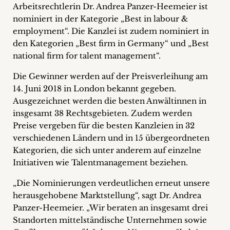
Arbeitsrechtlerin Dr. Andrea Panzer-Heemeier ist
+
nominiert in der Kategorie „Best in labour &
employment“. Die Kanzlei ist zudem nominiert in
Blog
den Kategorien „Best firm in Germany“ und „Best
&
national firm for talent management“.
Podcasts
Die Gewinner werden auf der Preisverleihung am
14. Juni 2018 in London bekannt gegeben.
+
Ausgezeichnet werden die besten Anwältinnen in
insgesamt 38 Rechtsgebieten. Zudem werden
Preise vergeben für die besten Kanzleien in 32
verschiedenen Ländern und in 15 übergeordneten
Team
Kategorien, die sich unter anderem auf einzelne
Initiativen wie Talentmanagement beziehen.
Philosophie
„Die Nominierungen verdeutlichen erneut unsere
Presseanfragen
herausgehobene Marktstellung“, sagt Dr. Andrea
Panzer-Heemeier. „Wir beraten an insgesamt drei
Kontakt
Standorten mittelständische Unternehmen sowie