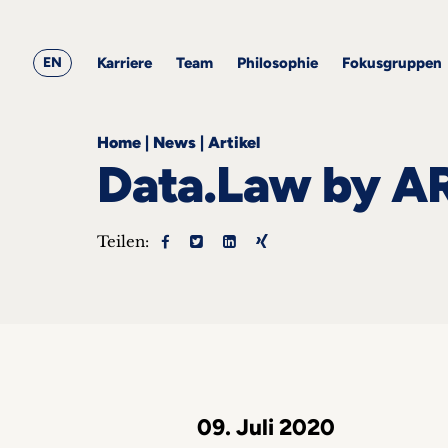
&
ARQIS
Alle
Alle
Corporate
Academy
Blogbeiträge
Events
Karriere
Team
Employment
EN
Philosophie
Karriere
Team
Philosophie
Fokusgruppen
Fokusgruppen
Home
|
News
|
Artikel
Data.Law by AR
Teilen:
ts
s &
nts
he
takt
09. Juli 2020