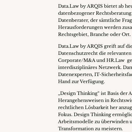
Data.Law by ARQIS bietet ab heut
datenbezogener Rechtsberatung. U
Datenberater, der sämtliche Fra
Herausforderungen werden zus
Rechtsgebiet, Branche oder Ort.
Data.Law by ARQIS greift auf 
Datenschutzrecht die relevanten 
Corporate/M&A und HR.Law gehö
interdisziplinäres Netzwerk. Da
Datenexperten, IT-Sicherheitsf
Hand zur Verfügung.
„Design Thinking“ ist Basis der
Herangehensweisen in Rechtswiss
rechtlichen Lösbarkeit her anzu
Fokus. Design Thinking ermöglich
Arbeitsmodelle zu überwinden un
Transformation zu meistern.