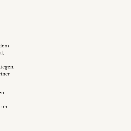
 dem
l,
ategen,
einer
en
r im