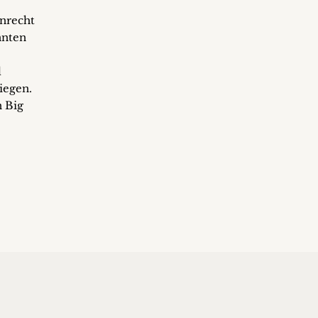
enrecht
nnten
l
iegen.
n Big