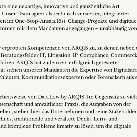
e eine neuartige, innovative und ganzheitliche Art
nser Team agiert als technisch versierter, integrierter
gen im One-Stop-Ansatz löst. Change-Projekte und digitale
ammen mit dem Mandanten angegangen – unabhängig von
die erprobten Kompetenzen von ARQIS zu, zu denen neben
Beratungsfelder IT, Litigation, IP, Compliance, Commercia
ren. ARQIS hat zudem ein erfolgreich getestetes
mit stehen unseren Mandanten die Expertise von Digitalstr
achleuten, Kommunikationsexperten oder Forensikern aus 
 Arbeitsweise von Data.Law by ARQIS. Im Gegensatz zu viel
enschaft und anwaltlicher Praxis, die Aufgaben von der
gehen, stehen hier das Unternehmen und seine Stakeholde
t es, traditionelle und veraltete Denk-, Lern- und
d komplexe Probleme kreativ zu lösen, um die digitale